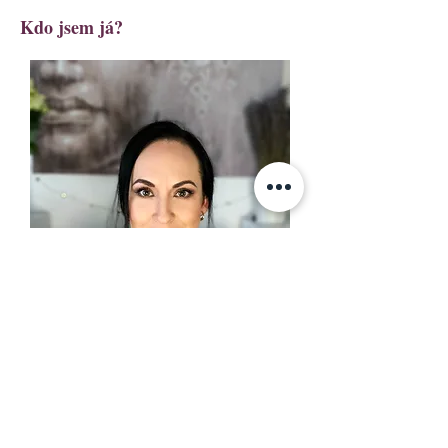
Kdo jsem já?
Jsem Lenka. Terapeutka, koučka a žena,
která ví, jaké to je