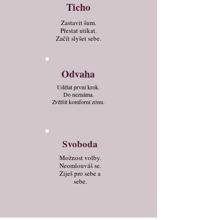
Ticho
Zastavit šum.
Přestat utíkat.
Začít slyšet sebe.
Odvaha
Udělat první krok.
Do neznáma.
Zvětšit komforní zónu.
Svoboda
Možnost volby.
Neomlouváš se.
Žiješ pro sebe a
sebe.