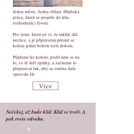
Jeden měsíc. Jedna oblast. Hluboká
práce, která se propíše do těla,
rozhodnutí i života.
Pro ženu, která už ví, že takhle dál
nechce, a je připravená přestat se
kolem jedné bolesti točit dokola.
Půjdeme ke kořeni, podíváme se na
to, co tě drží zpátky, a začneme to
přepisovat tak, aby se změna dala
opravdu žít.
Více
Nečekej, až bude klid. Klid se tvoří. A
pak roste odvaha.