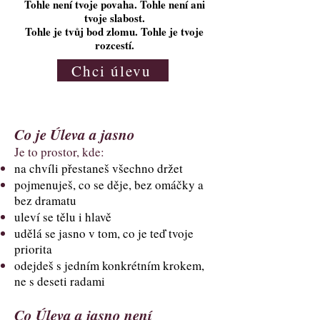
Tohle není tvoje povaha. Tohle není ani
tvoje slabost.
Tohle je tvůj bod zlomu. Tohle je tvoje
rozcestí.
Chci úlevu
Co je Úleva a jasno
Je to prostor, kde:
na chvíli přestaneš všechno držet
pojmenuješ, co se děje, bez omáčky a
bez dramatu
uleví se tělu i hlavě
udělá se jasno v tom, co je teď tvoje
priorita
odejdeš s jedním konkrétním krokem,
ne s deseti radami
Co Úleva a jasno není