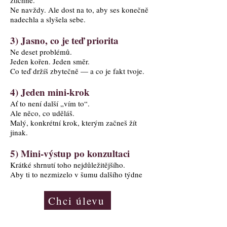
ztichne.
Ne navždy. Ale dost na to, aby ses konečně
nadechla a slyšela sebe.
3) Jasno, co je teď priorita
Ne deset problémů.
Jeden kořen. Jeden směr.
Co teď držíš zbytečně — a co je fakt tvoje.
4) Jeden mini-krok
Ať to není další „vím to“.
Ale něco, co uděláš.
Malý, konkrétní krok, kterým začneš žít
jinak.
5) Mini-výstup po konzultaci
Krátké shrnutí toho nejdůležitějšího.
Aby ti to nezmizelo v šumu dalšího týdne
Chci úlevu