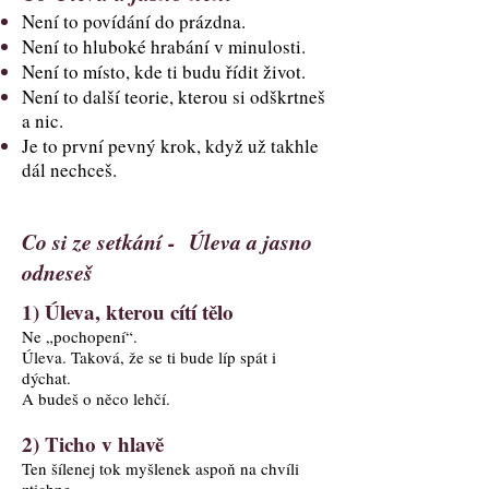
Není to povídání do prázdna.
Není to hluboké hrabání v minulosti.
Není to místo, kde ti budu řídit život.
Není to další teorie, kterou si odškrtneš
a nic.
Je to první pevný krok, když už takhle
dál nechceš.
Co si ze setkání - Úleva a jasno
odneseš
1) Úleva, kterou cítí tělo
Ne „pochopení“.
Úleva. Taková, že se ti bude líp spát i
dýchat.
A budeš o něco lehčí.
2) Ticho v hlavě
Ten šílenej tok myšlenek aspoň na chvíli