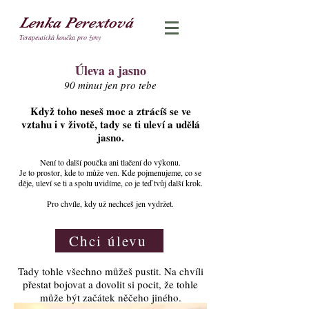
Lenka Perextová
Terapeutická koučka pro ženy
Úleva a jasno
90 minut jen pro tebe
Když toho neseš moc a ztrácíš se ve
vztahu i v životě, tady se ti uleví a udělá
jasno.
Není to další poučka ani tlačení do výkonu.
Je to prostor, kde to může ven. Kde pojmenujeme, co se
děje, uleví se ti a spolu uvidíme, co je teď tvůj další krok.
Pro chvíle, kdy už nechceš jen vydržet.
Chci úlevu
Tady tohle všechno můžeš pustit. Na chvíli
přestat bojovat a dovolit si pocit, že tohle
může být začátek něčeho jiného.