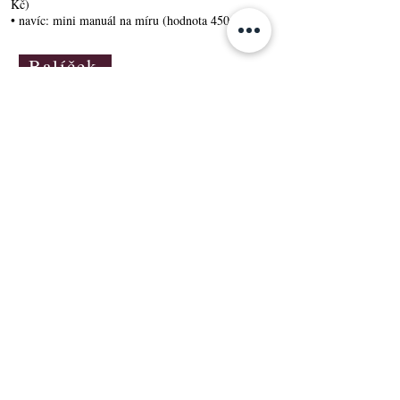
Kč)
• navíc: mini manuál na míru (hodnota 450 Kč)
Balíček
Jak to probíhá:
Po zaplacení ti přijde e-mail → vybereš si termín v
kalendáři → setkání je online přes Google Meet
(odkaz ti přijde e-mailem.
Váháš?
Pojďme si dát spolu nezavázný hovor. 20
minut. Zdarma.
Jen krátký pokec a naladění — a ty
uvidíš, jestli ti se mnou bude dobře.