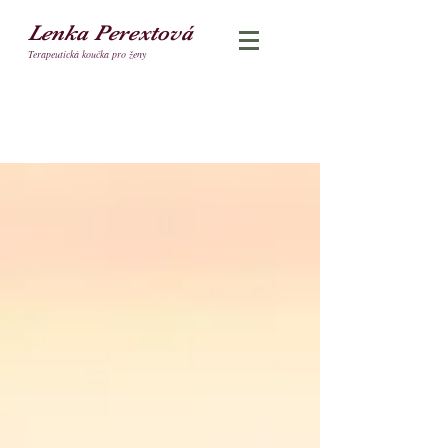
Lenka Perextová
Terapeutická koučka pro ženy