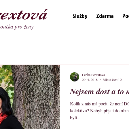
extová
Služby
Zdarma
Po
koučka pro ženy
Lenka Perextová
29. 4. 2018
Minut čtení: 2
Nejsem dost a to 
Kolik z nás má pocit, že není D
kolektivu? Nebyli přijati do růz
byli...