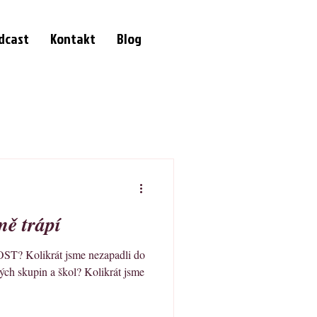
dcast
Kontakt
Blog
mě trápí
OST? Kolikrát jsme nezapadli do
ných skupin a škol? Kolikrát jsme