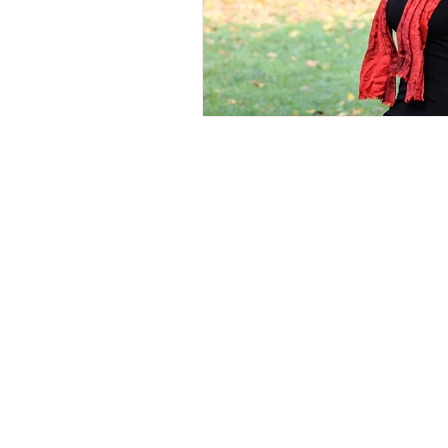
Obsah této stránky, programů, produktů, s
programu, produktech, službách a materiá
odborníkem na duševní zdraví.
© 2026 Lenka Perexto