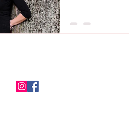
lužeb a materiálu slouží jen na vzdělávací účely. Nic z toho, co se nac
lech neslouží jako náhrada odborného lékařského poradenství. Prosím,
Ochrana osobních úd
Všeobecné obchodní
vá